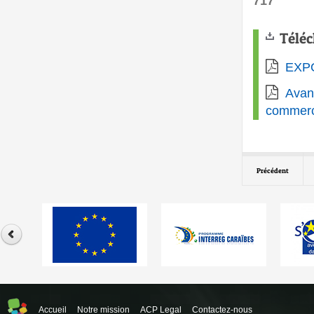
717
Télé
EXP
Avan
commerc
Précédent
Accueil
Notre mission
ACP Legal
Contactez-nous