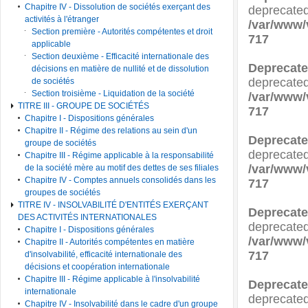
Chapitre IV - Dissolution de sociétés exerçant des
deprecated
activités à l'étranger
/var/www/
Section première - Autorités compétentes et droit
717
applicable
Section deuxième - Efficacité internationale des
Deprecat
décisions en matière de nullité et de dissolution
deprecated
de sociétés
Section troisième - Liquidation de la société
/var/www/
TITRE III - GROUPE DE SOCIÉTÉS
717
Chapitre I - Dispositions générales
Chapitre II - Régime des relations au sein d'un
Deprecat
groupe de sociétés
deprecated
Chapitre III - Régime applicable à la responsabilité
/var/www/
de la société mère au motif des dettes de ses filiales
Chapitre IV - Comptes annuels consolidés dans les
717
groupes de sociétés
TITRE IV - INSOLVABILITÉ D'ENTITÉS EXERÇANT
Deprecat
DES ACTIVITÉS INTERNATIONALES
deprecated
Chapitre I - Dispositions générales
/var/www/
Chapitre II - Autorités compétentes en matière
717
d'insolvabilité, efficacité internationale des
décisions et coopération internationale
Chapitre III - Régime applicable à l'insolvabilité
Deprecat
internationale
deprecated
Chapitre IV - Insolvabilité dans le cadre d'un groupe