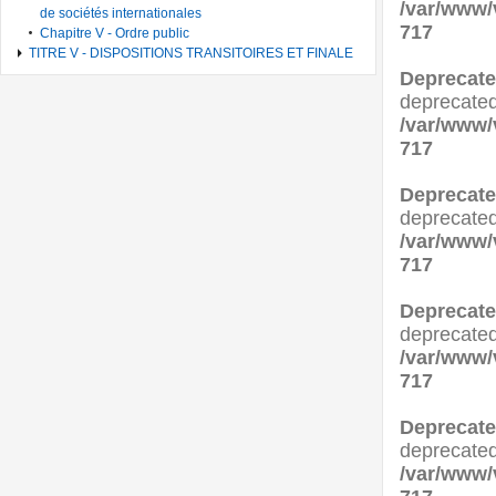
/var/www/
de sociétés internationales
717
Chapitre V - Ordre public
TITRE V - DISPOSITIONS TRANSITOIRES ET FINALE
Deprecat
deprecated
/var/www/
717
Deprecat
deprecated
/var/www/
717
Deprecat
deprecated
/var/www/
717
Deprecat
deprecated
/var/www/