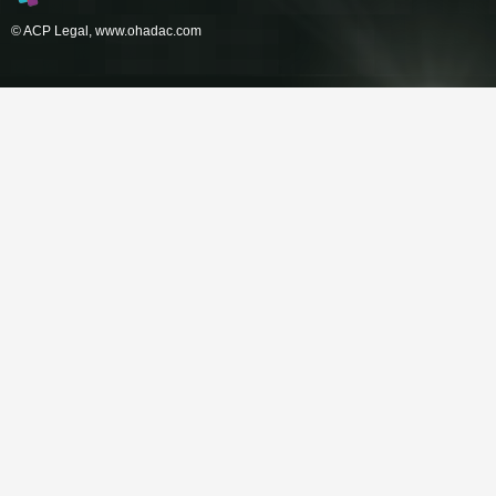
© ACP Legal,
www.ohadac.com