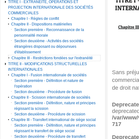
TITRE I
TITRE I - EXTRANÉITÉ, OPÉRATIONS ET
INTERN
PROJECTION INTERNATIONALE DES SOCIÉTÉS
COMMERCIALES
Chapitre I - Règles de conflit
Chapitre II - Dispositions matérielles
Chapitre II
Section première - Reconnaissance de la
personnalité morale
Section deuxième - Activités des sociétés
étrangères disposant ou dépourvues
d'établissement
Chapitre III - Restrictions fondées sur l'extranéité
TITRE II - MODIFICATIONS STRUCTURELLES
INTERNATIONALES
Sans préjud
Chapitre I - Fusion internationale de sociétés
commercial
Section première - Définition et nature de
l'opération
de droit na
Section deuxième - Procédure de fusion
Chapitre II - Scission internationale de sociétés
Section première - Définition, nature et principes
Deprecat
régissant la scission
deprecated
Section deuxième - Procédure de scission
/var/www/
Chapitre III - Transfert international de siège social
717
Section première - Définition, nature et principes
régissant le transfert de siège social
Deprecat
Section deuxième - Procédure de transfert