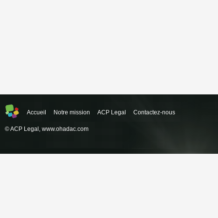
Accueil
Notre mission
ACP Legal
Contactez-nous
© ACP Legal,
www.ohadac.com