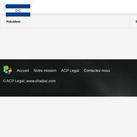
Print
Précédent
Accueil
Notre mission
ACP Legal
Contactez-nous
© ACP Legal,
www.ohadac.com