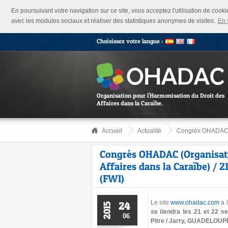
En poursuivant votre navigation sur ce site, vous acceptez l'utilisation de cook
avec les modules sociaux et réaliser des statistiques anonymes de visites.
En 
Choisissez votre langue :
Organisation pour l'Harmonisation du Droit des
Affaires dans la Caraïbe.
Accueil
Actualité
Congrès OHADAC (Or
Congrès OHADAC (Organisati
Affaires dans la Caraïbe) /
(FWI)
Le site
www.ohadac.com
a l
24
2015
se tiendra les 21 et 22 
06
Pitre / Jarry, GUADELOUP