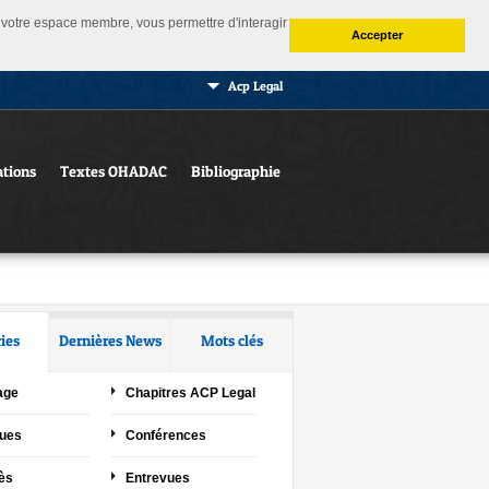
 à votre espace membre, vous permettre d'interagir
Accepter
Acp Legal
ations
Textes OHADAC
Bibliographie
ies
Dernières News
Mots clés
age
Chapitres ACP Legal
ques
Conférences
ès
Entrevues