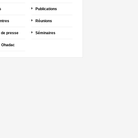
s
Publications
ntres
Réunions
 de presse
Séminaires
s Ohadac