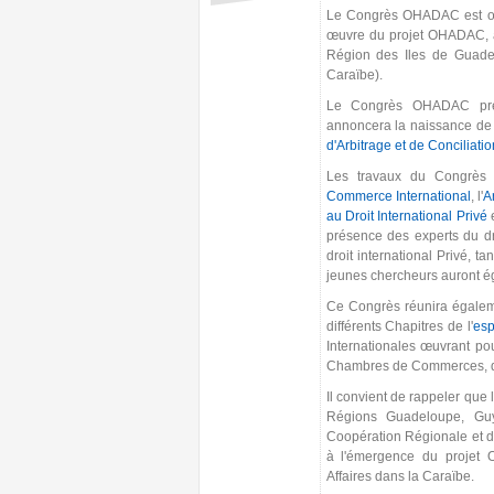
Le Congrès OHADAC est org
œuvre du projet OHADAC, a
Région des Iles de Guadel
Caraïbe).
Le Congrès OHADAC prése
annoncera la naissance de 
d'Arbitrage et de Conciliatio
Les travaux du Congrès 
Commerce International
, l'
A
au Droit International Privé
e
présence des experts du dro
droit international Privé, t
jeunes chercheurs auront éga
Ce Congrès réunira égalemen
différents Chapitres de l'
es
Internationales œuvrant pou
Chambres de Commerces, des 
Il convient de rappeler que
Régions Guadeloupe, Guy
Coopération Régionale et 
à l'émergence du projet O
Affaires dans la Caraïbe.