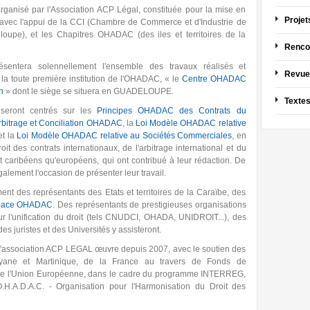
anisé par l'Association ACP Légal, constituée pour la mise en
Projet
vec l'appui de la CCI (Chambre de Commerce et d'Industrie de
oupe), et les Chapitres OHADAC (des iles et territoires de la
Renco
ntera solennellement l'ensemble des travaux réalisés et
Revue
la toute première institution de l'OHADAC, « le
Centre OHADAC
n
» dont le siège se situera en GUADELOUPE.
Texte
seront centrés sur les
Principes OHADAC des Contrats du
rbitrage et Conciliation OHADAC
, la
Loi Modèle OHADAC relative
t la
Loi Modèle OHADAC relative au Sociétés Commerciales
, en
it des contrats internationaux, de l'arbitrage international et du
ant caribéens qu'européens, qui ont contribué à leur rédaction. De
lement l'occasion de présenter leur travail.
t des représentants des Etats et territoires de la Caraïbe, des
pace OHADAC
. Des représentants de prestigieuses organisations
r l'unification du droit (tels CNUDCI, OHADA, UNIDROIT...), des
juristes et des Universités y assisteront.
 l'association ACP LEGAL œuvre depuis 2007, avec le soutien des
ane et Martinique, de la France au travers de Fonds de
de l'Union Européenne, dans le cadre du programme INTERREG,
.H.A.D.A.C. - Organisation pour l'Harmonisation du Droit des