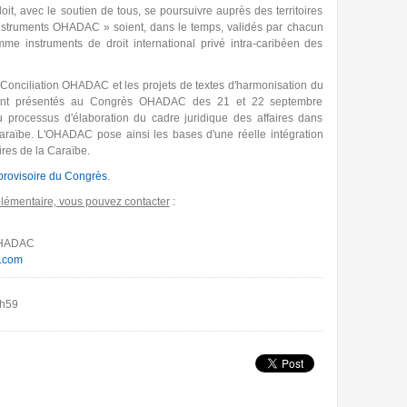
oit, avec le soutien de tous, se poursuivre auprès des territoires
nstruments OHADAC » soient, dans le temps, validés par chacun
omme instruments de droit international privé intra-caribéen des
 Conciliation OHADAC et les projets de textes d'harmonisation du
eront présentés au Congrès OHADAC des 21 et 22 septembre
 processus d'élaboration du cadre juridique des affaires dans
raïbe. L'OHADAC pose ainsi les bases d'une réelle intégration
ires de la Caraïbe.
provisoire du Congrès
.
plémentaire, vous pouvez contacter
:
OHADAC
.com
0h59