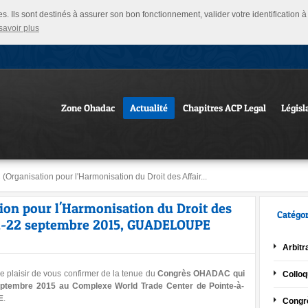
ies. Ils sont destinés à assurer son bon fonctionnement, valider votre identification
savoir plus
Zone Ohadac
Actualité
Chapitres ACP Legal
Législ
ganisation pour l'Harmonisation du Droit des Affair...
on pour l'Harmonisation du Droit des
Catégor
 21-22 septembre 2015, GUADELOUPE
Arbitr
e plaisir de vous confirmer de la tenue du
Congrès OHADAC qui
Collo
septembre 2015 au Complexe World Trade Center de Pointe-à-
E
.
Congr