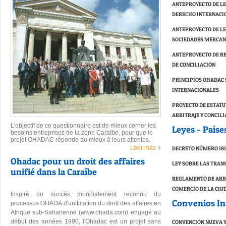
ANTEPROYECTO DE L
DERECHO INTERNACI
ANTEPROYECTO DE L
SOCIEDADES MERCAN
ANTEPROYECTO DE R
DE CONCILIACIÓN
PRINCIPIOS OHADAC
INTERNACIONALES
PROYECTO DE ESTATU
ARBITRAJE Y CONCIL
L'objectif de ce questionnaire est de mieux cerner les
Leyes - Paíse
besoins entreprises de la zone Caraïbe, pour que le
projet OHADAC réponde au mieux à leurs attentes.
DECRETO NÚMERO 1818
Leer más
Ohadac pour un droit des affaires
LEY SOBRE LAS TRAN
unifié dans la Caraïbe
REGLAMENTO DE ARBI
COMERCIO DE LA CIU
Inspiré du succès mondialement reconnu du
Convenios In
processus OHADA d'unification du droit des affaires en
Afrique sub-Saharienne (
www.ohada.com
) engagé au
CONVENCIÓN NUEVA Y
début des années 1990, l'Ohadac est un projet sans