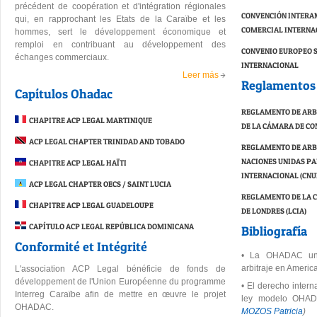
précédent de coopération et d'intégration régionales
CONVENCIÓN INTERA
qui, en rapprochant les Etats de la Caraïbe et les
COMERCIAL INTERNA
hommes, sert le développement économique et
remploi en contribuant au développement des
CONVENIO EUROPEO 
échanges commerciaux.
INTERNACIONAL
Leer más
Reglamentos 
Capítulos Ohadac
REGLAMENTO DE ARB
CHAPITRE ACP LEGAL MARTINIQUE
DE LA CÁMARA DE CO
ACP LEGAL CHAPTER TRINIDAD AND TOBADO
REGLAMENTO DE ARBI
NACIONES UNIDAS P
CHAPITRE ACP LEGAL HAÏTI
INTERNACIONAL (CNU
ACP LEGAL CHAPTER OECS / SAINT LUCIA
REGLAMENTO DE LA C
CHAPITRE ACP LEGAL GUADELOUPE
DE LONDRES (LCIA)
CAPÍTULO ACP LEGAL REPÚBLICA DOMINICANA
Bibliografía
Conformité et Intégrité
•
La OHADAC una
arbitraje en America
L'association ACP Legal bénéficie de fonds de
développement de l'Union Européenne du programme
•
El derecho intern
Interreg Caraïbe afin de mettre en œuvre le projet
ley modelo OHA
OHADAC.
MOZOS Patricia
)