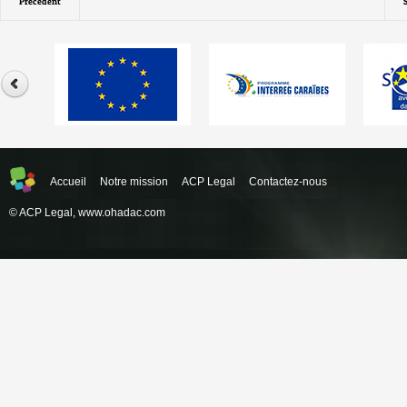
Précédent
Accueil
Notre mission
ACP Legal
Contactez-nous
© ACP Legal,
www.ohadac.com