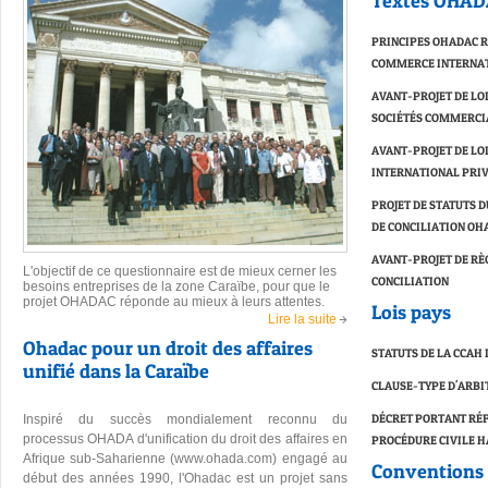
Textes OHA
PRINCIPES OHADAC R
COMMERCE INTERNA
AVANT-PROJET DE LO
SOCIÉTÉS COMMERCI
AVANT-PROJET DE LO
INTERNATIONAL PRI
PROJET DE STATUTS D
DE CONCILIATION OH
AVANT-PROJET DE RÈ
L'objectif de ce questionnaire est de mieux cerner les
CONCILIATION
besoins entreprises de la zone Caraïbe, pour que le
projet OHADAC réponde au mieux à leurs attentes.
Lois pays
Lire la suite
Ohadac pour un droit des affaires
STATUTS DE LA CCAH 
unifié dans la Caraïbe
CLAUSE-TYPE D'ARBI
DÉCRET PORTANT RÉF
Inspiré du succès mondialement reconnu du
PROCÉDURE CIVILE H
processus OHADA d'unification du droit des affaires en
Afrique sub-Saharienne (
www.ohada.com
) engagé au
Conventions 
début des années 1990, l'Ohadac est un projet sans