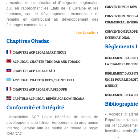
précédent de coopération et d'intégration régionales
CONVENTION DE NEW 
qui, en rapprochant les Etats de la Caraïbe et les
hommes, sert le développement économique et
CONVENTION INTER-A
remploi en contribuant au développement des
COMMERCIAL INTER
échanges commerciaux.
CONVENTION EUROPÉ
Lire la suite
INTERNATIONAL
Chapitres Ohadac
Règlements I
CHAPITRE ACP LEGAL MARTINIQUE
RÈGLEMENT D'ARBITR
ACP LEGAL CHAPTER TRINIDAD AND TOBADO
LA CHAMBRE DE COMM
CHAPITRE ACP LEGAL HAÏTI
RÈGLEMENT D'ARBITR
UNIES POUR LE DROI
ACP LEGAL CHAPTER OECS / SAINT LUCIA
(CNUDCI)
CHAPITRE ACP LEGAL GUADELOUPE
RÈGLEMENT DE LA CO
CAPÍTULO ACP LEGAL REPÚBLICA DOMINICANA
Bibliographie
Conformité et Intégrité
•
Accords bilatér
L'association ACP Legal bénéficie de fonds de
République françai
développement de l'Union Européenne du programme
sur l'encouragemen
Interreg Caraïbe afin de mettre en œuvre le projet
investissements
.
(
P
OHADAC.