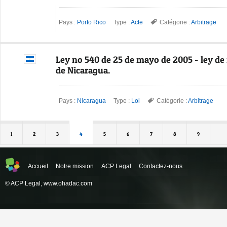
Pays :
Porto Rico
Type :
Acte
Catégorie :
Arbitrage
Ley no 540 de 25 de mayo de 2005 - ley de 
de Nicaragua.
Pays :
Nicaragua
Type :
Loi
Catégorie :
Arbitrage
1
2
3
4
5
6
7
8
9
Accueil
Notre mission
ACP Legal
Contactez-nous
© ACP Legal,
www.ohadac.com