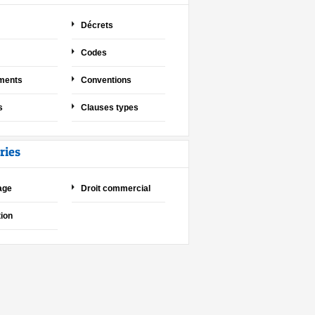
Décrets
Codes
ments
Conventions
s
Clauses types
ries
age
Droit commercial
ion