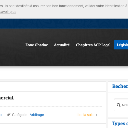
ies. Ils sont destinés à assurer son bon fonctionnement, valider votre identification
savoir plus
Zone Ohadac
Actualité
Chapitres ACP Legal
Législ
Recher
ercial.
oi
Catégorie :
Arbitrage
Lire la suite
Types 