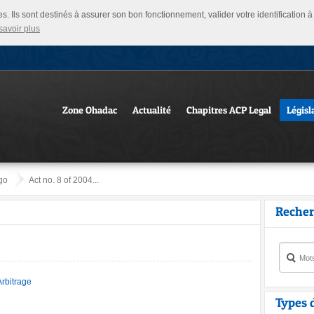
ies. Ils sont destinés à assurer son bon fonctionnement, valider votre identification
savoir plus
Zone Ohadac
Actualité
Chapitres ACP Legal
Législ
go
Act no. 8 of 2004...
Recher
Arbitrage
Types 