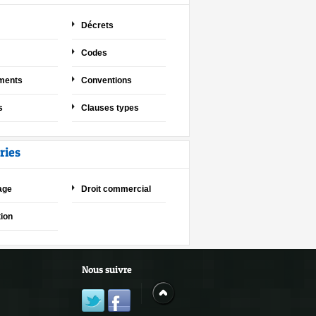
Décrets
Codes
ments
Conventions
s
Clauses types
ries
age
Droit commercial
ion
Nous suivre