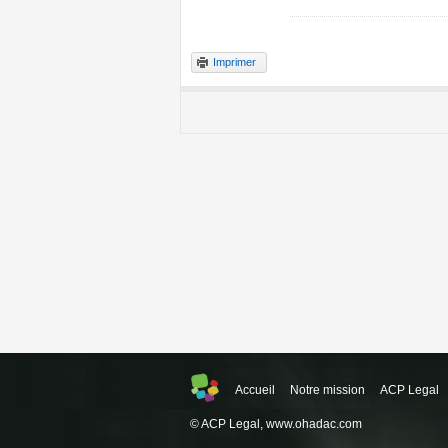
Imprimer
Accueil
Notre mission
ACP Legal
© ACP Legal,
www.ohadac.com