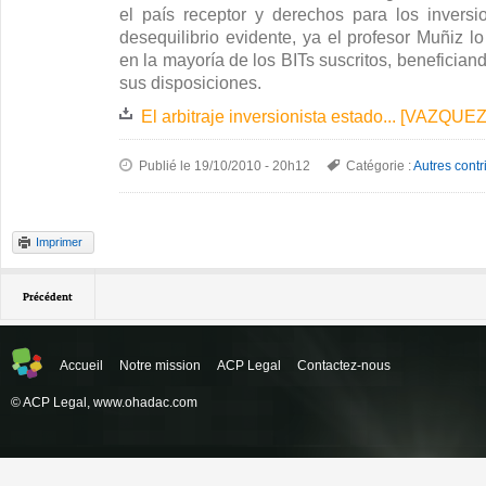
el país receptor y derechos para los inversi
desequilibrio evidente, ya el profesor Muñiz l
en la mayoría de los BITs suscritos, beneficiand
sus disposiciones.
El arbitraje inversionista estado... [VAZQUEZ
Publié le 19/10/2010 - 20h12
Catégorie :
Autres contr
Imprimer
Précédent
Accueil
Notre mission
ACP Legal
Contactez-nous
© ACP Legal,
www.ohadac.com