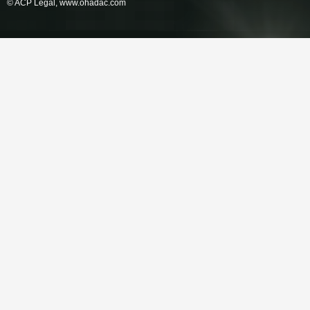
© ACP Legal,
www.ohadac.com