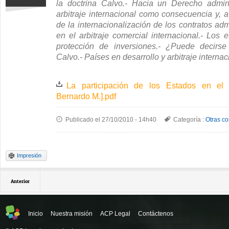
la doctrina Calvo.- Hacia un Derecho adminis
arbitraje internacional como consecuencia y, a
de la internacionalización de los contratos adm
en el arbitraje comercial internacional.- Los 
protección de inversiones.- ¿Puede decirse
Calvo.- Países en desarrollo y arbitraje internac
La participación de los Estados en el 
Bernardo M.].pdf
Publicado el 27/10/2010 - 14h40
Categoría :
Otras co
Impresión
Anterior
Inicio
Nuestra misión
ACP Legal
Contáctenos