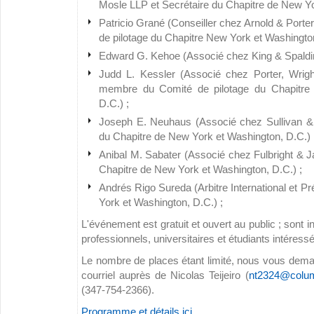
Mosle LLP et Secrétaire du Chapitre de New Yo
Patricio Grané (Conseiller chez Arnold & Port
de pilotage du Chapitre New York et Washington
Edward G. Kehoe (Associé chez King & Spaldi
Judd L. Kessler (Associé chez Porter, Wrigh
membre du Comité de pilotage du Chapitre
D.C.) ;
Joseph E. Neuhaus (Associé chez Sullivan 
du Chapitre de New York et Washington, D.C.) 
Anibal M. Sabater (Associé chez Fulbright &
Chapitre de New York et Washington, D.C.) ;
Andrés Rigo Sureda (Arbitre International et P
York et Washington, D.C.) ;
L'événement est gratuit et ouvert au public ; sont in
professionnels, universitaires et étudiants intéressé
Le nombre de places étant limité, nous vous dema
courriel auprès de Nicolas Teijeiro (
nt2324@colum
(347-754-2366).
Programme et détails ici...