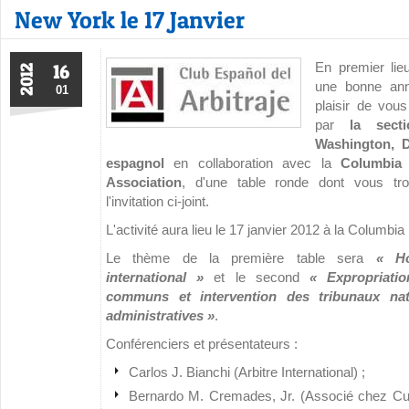
New York le 17 Janvier
En premier lie
16
2012
une bonne an
01
plaisir de vous
par
la sec
Washington, D
espagnol
en collaboration avec la
Columbia I
Association
, d'une table ronde dont vous tr
l'invitation ci-joint.
L'activité aura lieu le 17 janvier 2012 à la Columb
Le thème de la première table sera
« Ho
international »
et le second
« Expropriatio
communs et intervention des tribunaux na
administratives »
.
Conférenciers et présentateurs :
Carlos J. Bianchi (Arbitre International) ;
Bernardo M. Cremades, Jr. (Associé chez Curt