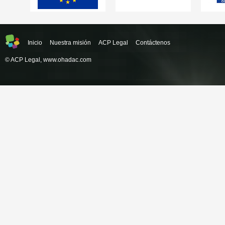
Inicio
Nuestra misión
ACP Legal
Contáctenos
© ACP Legal,
www.ohadac.com