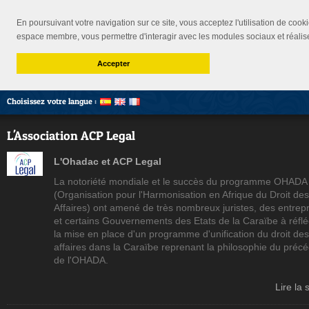
En poursuivant votre navigation sur ce site, vous acceptez l'utilisation de cooki
espace membre, vous permettre d'interagir avec les modules sociaux et réalis
Accepter
Choisissez votre langue :
L'Association ACP Legal
L'Ohadac et ACP Legal
La notoriété mondiale et le succès du programme OHADA
(Organisation pour l'Harmonisation en Afrique du Droit des
Affaires) ont amené de très nombreux juristes, des entrep
et certains Gouvernements des Etats de la Caraïbe à réflé
la mise en place d'un programme d'unification du droit des
affaires dans la Caraïbe reprenant la philosophie du préc
de l'OHADA.
Lire la 