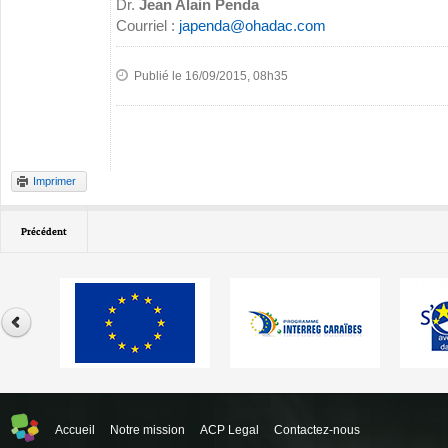
Dr.
Jean Alain Penda
Courriel :
japenda@ohadac.com
Publié le 16/09/2015, 08h35
Imprimer
Précédent
Accueil
Notre mission
ACP Legal
Contactez-nous