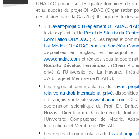
OHADAC portant sur les quatre domaines de droit
et au succès du projet OHADAC (Organisation pou
des affaires dans la Caraïbe). Il s'agit des textes su
1. L'
avant-projet du Règlement OHADAC d'Arbit
texte explicatif et le
Projet de Statuts du Centre
Conciliation OHADAC
; 2. Les règles et comme
Loi Modèle OHADAC sur les Sociétés Comm
disponibles en anglais, en espagnol et 
www.ohadac.com
et rédigés sous la coordinati
Rodolfo Dávalos Fernández
: (Chair) Profes
privé à l'Université de La Havane, Prési
d'Arbitrage et Membre de l'ILAHDI.
Les règles et commentaires de l'
avant-pro
relative au droit international privé
, disponibles
en français sur le site
www.ohadac.com
. Ces 
coordination scientifique du Prof. Dr. Dr.h.c
Rozas
: Directeur du Département de droit inte
l'Université Complutense de Madrid, Assoc
International et Membre de l'IHLADI.
Les règles et commentaires de l'
avant-projet