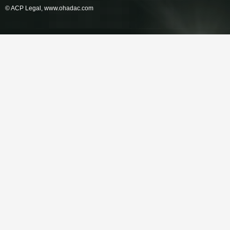
© ACP Legal,
www.ohadac.com