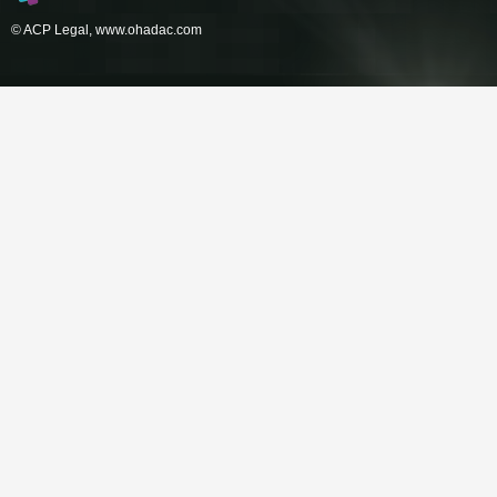
© ACP Legal,
www.ohadac.com