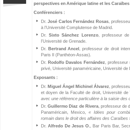
perspectives en Amérique latine et les Caraïbes
Conférenciers :
Dr.
José Carlos Fernández Rosas
, professeur
à l'Université Complutense de Madrid.
Dr.
Sixto Sánchez Lorenzo
, professeur de 
l'Université de Grenade.
Dr.
Bertrand Ancel
, professeur de droit inter
Paris II (Panthéon-Assas).
Dr.
Rodolfo Davalos Fernández
, professeur 
privé, Université panaméricaine, Université de
Exposants :
Dr.
Miguel Ángel Michinel Álvarez
, professeu
et doyen de la Faculté de droit, Université de
avec une référence particulière à la saisie des 
Dr.
Guillermo Diaz de Rivera
, professeur de d
Panaméricain, Mexico,
« Idées pour combi
romain dans le droit des affaires des Caraïbes 
Dr.
Alfredo De Jesus O.
, Bar Paris Bar, Secr